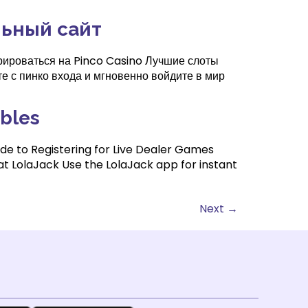
льный сайт
ироваться на Pinco Casino Лучшие слоты
е с пинко входа и мгновенно войдите в мир
ables
e to Registering for Live Dealer Games
at LolaJack Use the LolaJack app for instant
Next
→